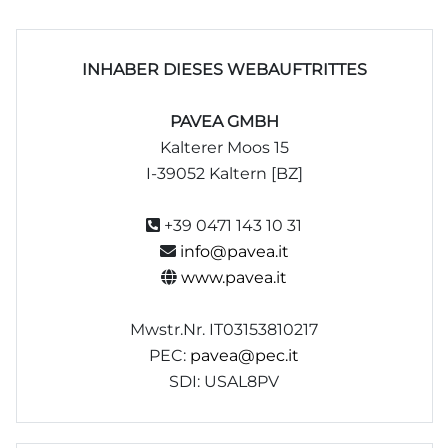
INHABER DIESES WEBAUFTRITTES
PAVEA GMBH
Kalterer Moos 15
I-39052 Kaltern [BZ]
+39 0471 143 10 31
info@pavea.it
www.pavea.it
Mwstr.Nr. IT03153810217
PEC:
pavea@pec.it
SDI: USAL8PV