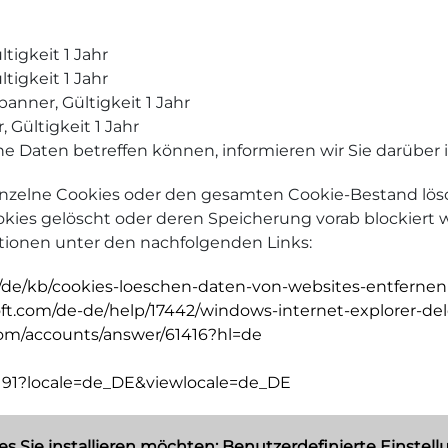
tigkeit 1 Jahr
tigkeit 1 Jahr
anner, Gültigkeit 1 Jahr
 Gültigkeit 1 Jahr
 Daten betreffen können, informieren wir Sie darüber 
inzelne Cookies oder den gesamten Cookie-Bestand lösc
kies gelöscht oder deren Speicherung vorab blockiert 
tionen unter den nachfolgenden Links:
rg/de/kb/cookies-loeschen-daten-von-websites-entfernen
soft.com/de-de/help/17442/windows-internet-explorer-d
com/accounts/answer/61416?hl=de
7191?locale=de_DE&viewlocale=de_DE
s Sie installieren möchten: Benutzerdefinierte Einstel