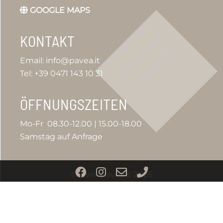
GOOGLE MAPS
KONTAKT
Email: info@pavea.it
Tel: +39 0471 143 10 31
ÖFFNUNGSZEITEN
Mo-Fr 08.30-12.00 | 15.00-18.00
Samstag auf Anfrage
© www.pavea.it 2026
Impressum
|
Privacy
| IT03153810217